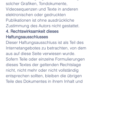
solcher Grafiken, Tondokumente,
Videosequenzen und Texte in anderen
elektronischen oder gedruckten
Publikationen ist ohne ausdrückliche
Zustimmung des Autors nicht gestattet.
4. Rechtswirksamkeit dieses
Haftungsausschlusses
Dieser Haftungsausschluss ist als Teil des
Internetangebotes zu betrachten, von dem
aus auf diese Seite verwiesen wurde.
Sofern Teile oder einzelne Formulierungen
dieses Textes der geltenden Rechtslage
nicht, nicht mehr oder nicht vollständig
entsprechen sollten, bleiben die übrigen
Teile des Dokumentes in ihrem Inhalt und
ihrer Gültigkeit davon unberührt.
Datenschutz
Der Nutzung von im Rahmen der
Impressumspflicht veröffentlichten
Kontaktdaten durch Dritte zur
Übersendung von nicht ausdrücklich
angeforderter Werbung und
Informationsmaterialien wird hiermit